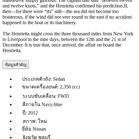
manoeuvre simply glorious. The captain had said “between eleven
and twelve knots,” and the Henrietta confirmed his prediction.If,
then—for there were “ifs” still—the sea did not become too
boisterous, if the wind did not veer round to the east if no accident
happened to the boat or its machinery.
The Henrietta might cross the three thousand miles from New York
to Liverpool in the nine days, between the 12th and the 21 st of
December. It is true that, once arrived, the affair on board the
Henrietta.
ข้อมูลสำคัญ
ประเภทตัวถัง:
Sedan
ขนาดเครื่องยนต์:
2,350 (cc)
ระบบขับเคลื่อน:
FWD
สีภายใน
Navy-blue
ปี:
2012
สภาพ:
ใหม่
ยี่ห้อ
Nissan
จังหวัด
ชลบุรี